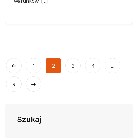
warunków, […]
1
2
3
4
…
9
Szukaj